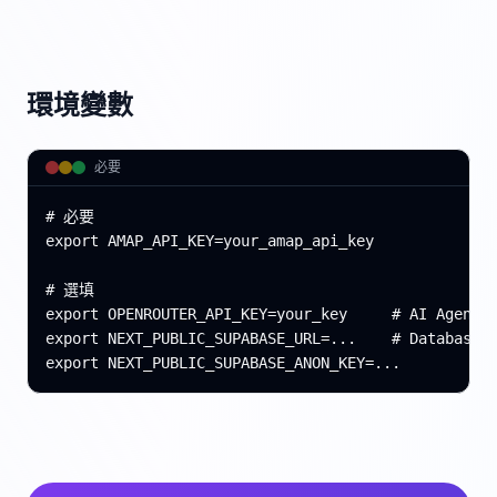
環境變數
必要
# 必要

export AMAP_API_KEY=your_amap_api_key

# 選填

export OPENROUTER_API_KEY=your_key     # AI Agent

export NEXT_PUBLIC_SUPABASE_URL=...    # Database

export NEXT_PUBLIC_SUPABASE_ANON_KEY=...