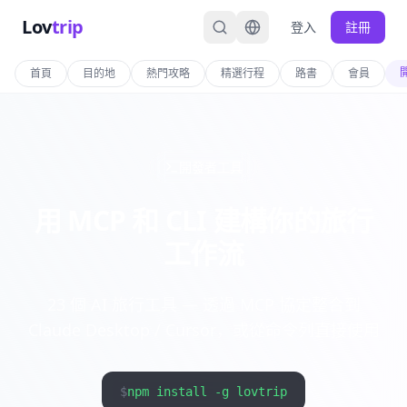
Lov
trip
登入
註冊
首頁
目的地
熱門攻略
精選行程
路書
會員
開發者工具
用 MCP 和 CLI 建構你的旅行
工作流
23 個 AI 旅行工具 — 透過 MCP 協定整合到
Claude Desktop / Cursor，或從命令列直接使用
$
npm install -g lovtrip