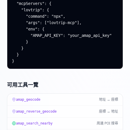
  "mcpServers": {

    "lovtrip": {

      "command": "npx",

      "args": ["lovtrip-mcp"],

      "env": {

        "AMAP_API_KEY": "your_amap_api_key"

      }

    }

  }

}
可用工具一覽
地址 → 座標
amap_geocode
座標 → 地址
amap_reverse_geocode
周邊 POI 搜尋
amap_search_nearby