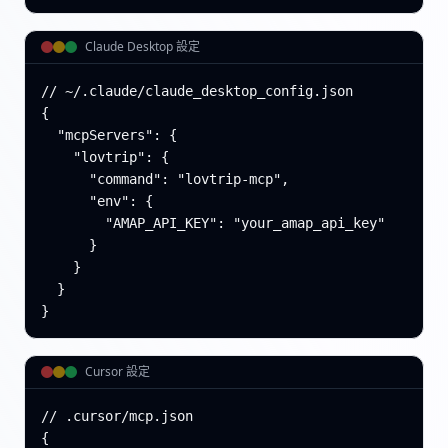
Claude Desktop 設定
// ~/.claude/claude_desktop_config.json

{

  "mcpServers": {

    "lovtrip": {

      "command": "lovtrip-mcp",

      "env": {

        "AMAP_API_KEY": "your_amap_api_key"

      }

    }

  }

}
Cursor 設定
// .cursor/mcp.json

{
