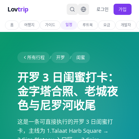
Lov
trip
로그인
가입
일정
홈
여행지
가이드
루트북
요금
개발자
所有行程
/
开罗
/
闺蜜
开罗 3 日闺蜜打卡：
金字塔合照、老城夜
色与尼罗河收尾
这是一条可直接执行的开罗 3 日闺蜜打
卡，主线为 1.Talaat Harb Square →