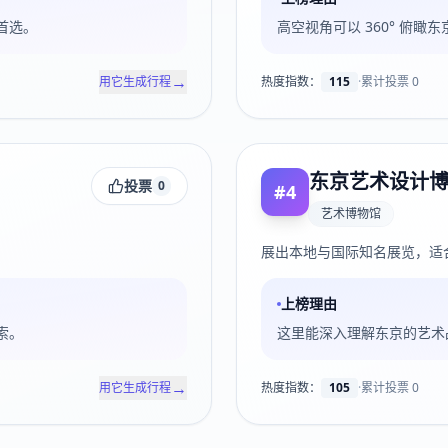
首选。
高空视角可以 360° 俯
→
用它生成行程
热度指数：
115
·
累计投票
0
东京艺术设计
投票
0
#
4
艺术博物馆
展出本地与国际知名展览，适
上榜理由
索。
这里能深入理解东京的艺术
→
用它生成行程
热度指数：
105
·
累计投票
0