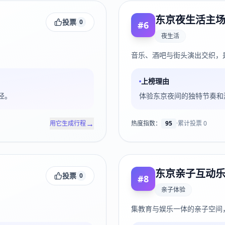
东京夜生活主
投票
0
#
6
夜生活
音乐、酒吧与街头演出交织，
上榜理由
径。
体验东京夜间的独特节奏和
→
用它生成行程
热度指数：
95
·
累计投票
0
东京亲子互动
投票
0
#
8
亲子体验
集教育与娱乐一体的亲子空间