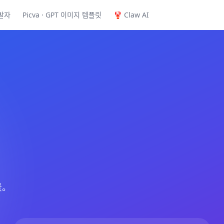
발자
Picva · GPT 이미지 템플릿
🦞 Claw AI
景。