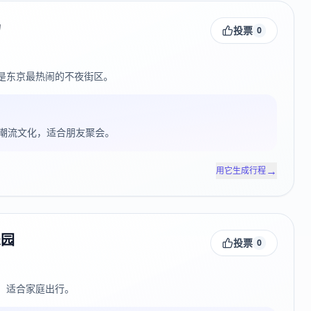
场
投票
0
是东京最热闹的不夜街区。
潮流文化，适合朋友聚会。
→
用它生成行程
乐园
投票
0
，适合家庭出行。