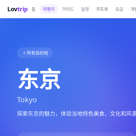
Lov
trip
홈
여행지
가이드
일정
루트북
요금
개
所有目的地
东京
Tokyo
探索东京的魅力，体验当地特色美食、文化和风