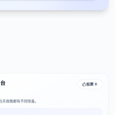
景台
投票
0
白天夜晚都有不同惊喜。