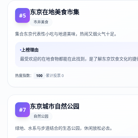
东京在地美食市集
#
5
市井美食
集合东京代表性小吃与地道美味，热闹又烟火气十足。
上榜理由
最受欢迎的在地食物都能在此找到，是了解东京饮食文化的捷
热度指数：
100
·
累计投票
0
东京城市自然公园
#
7
自然公园
绿地、水系与步道结合的生态公园，休闲放松必去。