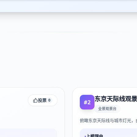
东京天际线观
投票
0
#
2
全景观景台
俯瞰东京天际线与城市灯光，
上榜理由