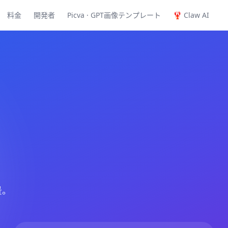
料金
開発者
Picva · GPT画像テンプレート
🦞 Claw AI
景。