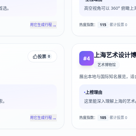
首选。
高空视角可以 360° 俯
→
用它生成行程
热度指数：
115
·
累计投票
0
上海艺术设计
投票
0
#
4
艺术博物馆
展出本地与国际知名展览，适
上榜理由
索。
这里能深入理解上海的艺术
→
用它生成行程
热度指数：
105
·
累计投票
0