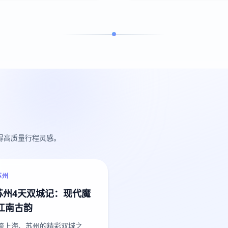
获得高质量行程灵感。
苏州
苏州4天双城记：现代魔
江南古韵
跨上海、苏州的精彩双城之