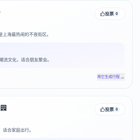
场
投票
0
是上海最热闹的不夜街区。
潮流文化，适合朋友聚会。
→
用它生成行程
乐园
投票
0
，适合家庭出行。