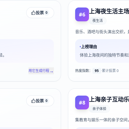
上海夜生活主
投票
0
#
6
夜生活
音乐、酒吧与街头演出交织，
上榜理由
径。
体验上海夜间的独特节奏和
→
用它生成行程
热度指数：
95
·
累计投票
0
上海亲子互动
投票
0
#
8
亲子体验
集教育与娱乐一体的亲子空间