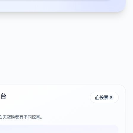
景台
投票
0
白天夜晚都有不同惊喜。