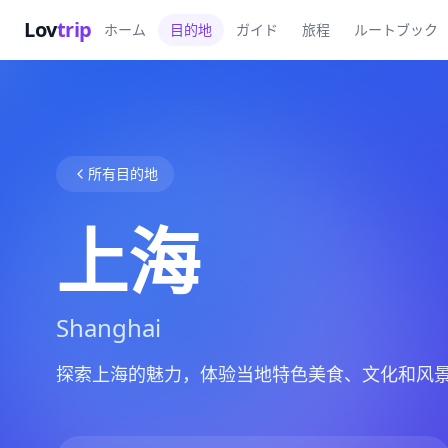
Lov
trip
ホーム
目的地
ガイド
旅程
ルートブック
所有目的地
上海
Shanghai
探索上海的魅力，体验当地特色美食、文化和风