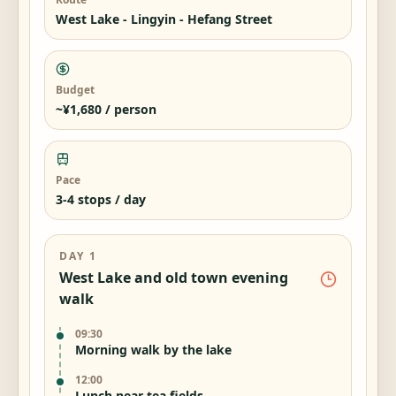
West Lake - Lingyin - Hefang Street
Budget
~¥1,680 / person
Pace
3-4 stops / day
DAY 1
West Lake and old town evening
walk
09:30
Morning walk by the lake
12:00
Lunch near tea fields