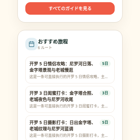
すべてのガイドを見る
おすすめ旅程
6 ルート
开罗 5 日情侣攻略：尼罗河日落、
5日
金字塔景观与老城慢逛
这是一条可直接执行的开罗 5 日情侣攻略，主线
为 1.Zamalek → 2.Giza Plateau 入口区 →
3.Hanging Church → 4.Cairo Citadel →
5.Grand Egyptian Museum。行程优先使用真实
开罗 3 日闺蜜打卡：金字塔合照、
3日
地标和同区顺路动线，覆盖 Giza 金字塔、
老城夜色与尼罗河收尾
GEM/NMEC、Tahrir、Old Cairo、Al-Muizz、
这是一条可直接执行的开罗 3 日闺蜜打卡，主线
Zamalek 或尼罗河等关键体验；门票和开放时间
为 1.Talaat Harb Square → 2.Giza Plateau 入口
以官方/现场为准。
区 → 3.Cairo Citadel。行程优先使用真实地标和
同区顺路动线，覆盖 Giza 金字塔、
开罗 5 日摄影打卡：日出金字塔、
5日
GEM/NMEC、Tahrir、Old Cairo、Al-Muizz、
老城纹理与尼罗河蓝调
Zamalek 或尼罗河等关键体验；门票和开放时间
这是一条可直接执行的开罗 5 日摄影打卡，主线
以官方/现场为准。