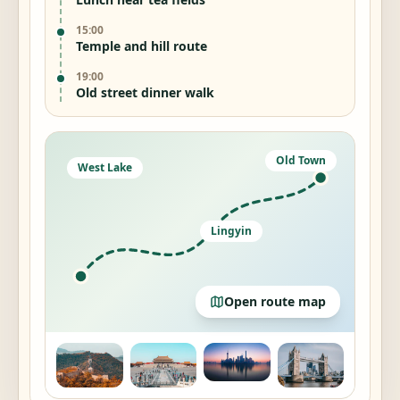
15:00
Temple and hill route
19:00
Old street dinner walk
Old Town
West Lake
Lingyin
Open route map