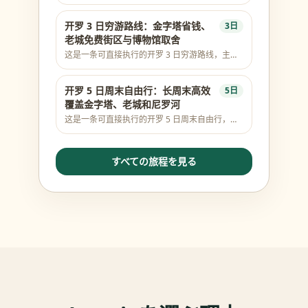
为 1.Giza Plateau 入口区 → 2.埃及博物馆
（Tahrir Square） → 3.Cairo Citadel →
4.Hanging Church → 5.Saqqara
开罗 3 日穷游路线：金字塔省钱、
3日
Archaeological Site。行程优先使用真实地标和
老城免费街区与博物馆取舍
同区顺路动线，覆盖 Giza 金字塔、
这是一条可直接执行的开罗 3 日穷游路线，主线
GEM/NMEC、Tahrir、Old Cairo、Al-Muizz、
为 1.埃及博物馆（Tahrir Square） → 2.Giza
Zamalek 或尼罗河等关键体验；门票和开放时间
Plateau 入口区 → 3.Hanging Church。行程优先
以官方/现场为准。
使用真实地标和同区顺路动线，覆盖 Giza 金字
开罗 5 日周末自由行：长周末高效
5日
塔、GEM/NMEC、Tahrir、Old Cairo、Al-
覆盖金字塔、老城和尼罗河
Muizz、Zamalek 或尼罗河等关键体验；门票和
这是一条可直接执行的开罗 5 日周末自由行，主
开放时间以官方/现场为准。
线为 1.埃及博物馆（Tahrir Square） → 2.Giza
Plateau 入口区 → 3.Cairo Citadel → 4.Hanging
Church → 5.Zamalek。行程优先使用真实地标和
すべての旅程を見る
同区顺路动线，覆盖 Giza 金字塔、
GEM/NMEC、Tahrir、Old Cairo、Al-Muizz、
Zamalek 或尼罗河等关键体验；门票和开放时间
以官方/现场为准。