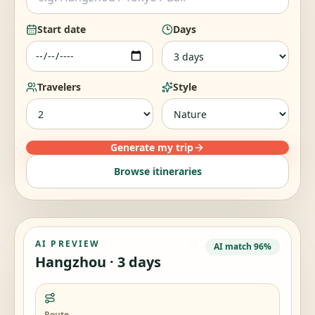
Start date
Days
Travelers
Style
Generate my trip
Browse itineraries
AI PREVIEW
AI match 96%
Hangzhou · 3 days
Route