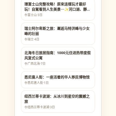
環富士山完整攻略！原來這樣玩才最好
玩！自駕看到人生美景⋯✨河口湖、靜
岡、箱根一次看
富士山
·
3日
瑞士阿尔卑斯之旅：邂逅马特洪峰与少女
峰的壮丽
瑞士
·
4日
北海冬日旅居指南：1000元住进热带度假
风复式公寓
广西北海
·
7日
悉尼唐人街：一座活着的华人移民博物馆
悉尼唐人街
·
1日
纽西兰蒂卡波湖：从冰川到星空的震撼之
旅
纽西兰蒂卡波湖
·
3日