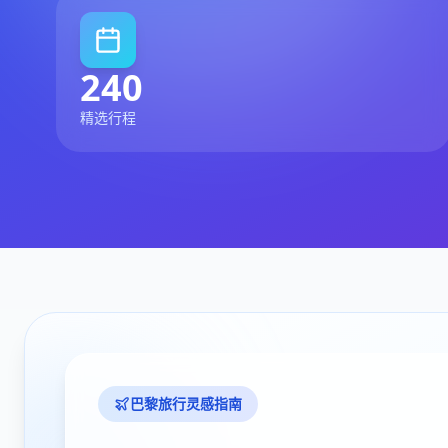
240
精选行程
巴黎旅行灵感指南