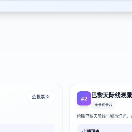
巴黎天际线观
投票
0
#
2
全景观景台
俯瞰巴黎天际线与城市灯光，
上榜理由