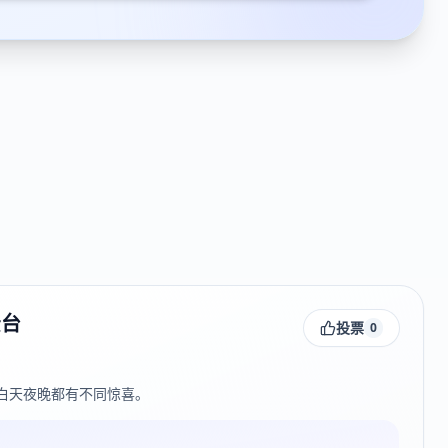
景台
投票
0
白天夜晚都有不同惊喜。