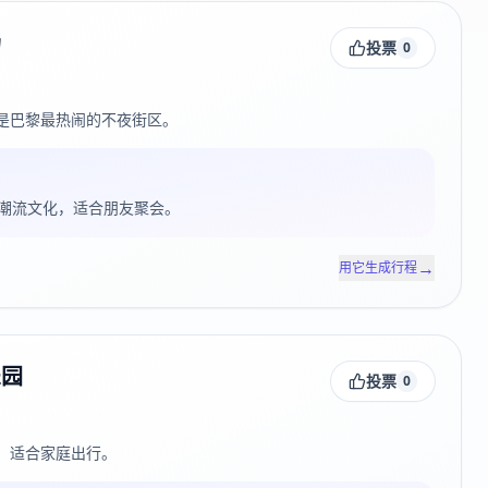
场
投票
0
是巴黎最热闹的不夜街区。
潮流文化，适合朋友聚会。
→
用它生成行程
乐园
投票
0
，适合家庭出行。