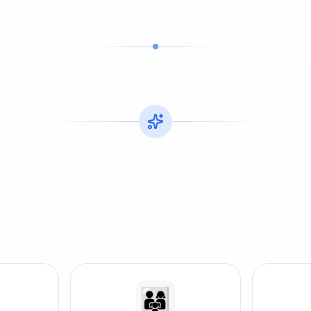
👨‍👩‍👧