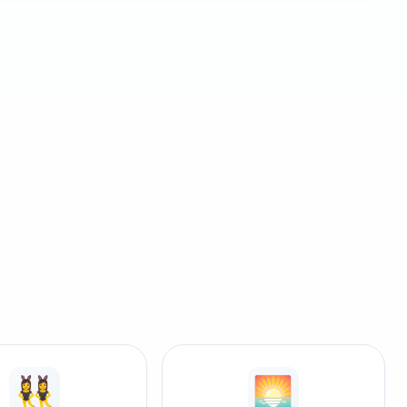
👯‍♀️
🌅