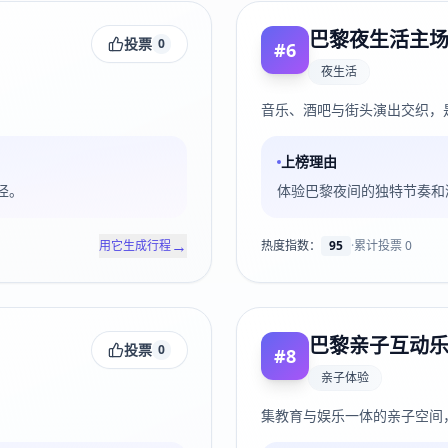
巴黎夜生活主
投票
0
#
6
夜生活
音乐、酒吧与街头演出交织，
上榜理由
径。
体验巴黎夜间的独特节奏和
→
用它生成行程
热度指数：
95
·
累计投票
0
巴黎亲子互动
投票
0
#
8
亲子体验
集教育与娱乐一体的亲子空间