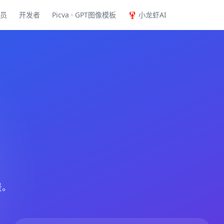
员
开发者
Picva · GPT图像模板
🦞 小龙虾AI
景。