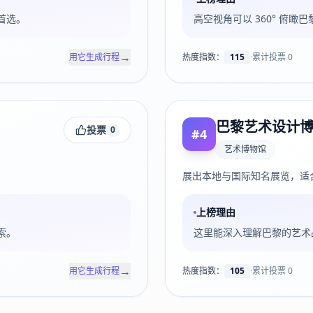
首选。
高空视角可以 360° 俯
→
用它生成行程
热度指数：
115
·
累计投票
0
巴黎艺术设计
投票
0
#
4
艺术博物馆
展出本地与国际知名展览，适
上榜理由
索。
这里能深入理解巴黎的艺术
→
用它生成行程
热度指数：
105
·
累计投票
0