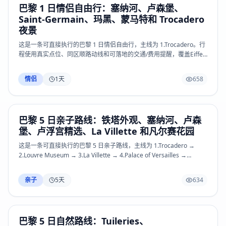
巴黎 1 日情侣自由行：塞纳河、卢森堡、
Saint-Martin、Marche d’Aligre、Pere Lachaise、Versailles、La
Saint-Germain、玛黑、蒙马特和 Trocadero
Villette 和 Paris Catacombs 等关键体验；热门场馆、景区预约、开放
时间和小交通以官方页面或现场公告为准。
夜景
这是一条可直接执行的巴黎 1 日情侣自由行，主线为 1.Trocadero。行
程使用真实点位、同区顺路动线和可落地的交通/费用提醒，覆盖Eiffel
Tower、Trocadero、Champ de Mars、Louvre Museum、Tuileries
Garden、Palais Royal、Musee d’Orsay、Rodin Museum、Les
情侣
1
天
658
Invalides、Ile de la Cite、Notre-Dame、Sainte-Chapelle、Latin
Quarter、Luxembourg Garden、Saint-Germain-des-Pres、Rue
Mouffetard、Le Marais、Centre Pompidou、Montmartre、Sacre-
Coeur、Palais Garnier、Arc de Triomphe、Seine quays、Canal
巴黎 5 日亲子路线：铁塔外观、塞纳河、卢森
Saint-Martin、Marche d’Aligre、Pere Lachaise、Versailles、La
堡、卢浮宫精选、La Villette 和凡尔赛花园
Villette 和 Paris Catacombs 等关键体验；热门场馆、景区预约、开放
时间和小交通以官方页面或现场公告为准。
这是一条可直接执行的巴黎 5 日亲子路线，主线为 1.Trocadero →
2.Louvre Museum → 3.La Villette → 4.Palace of Versailles →
5.Montmartre。行程使用真实点位、同区顺路动线和可落地的交通/费
用提醒，覆盖Eiffel Tower、Trocadero、Champ de Mars、Louvre
亲子
5
天
634
Museum、Tuileries Garden、Palais Royal、Musee d’Orsay、Rodin
Museum、Les Invalides、Ile de la Cite、Notre-Dame、Sainte-
Chapelle、Latin Quarter、Luxembourg Garden、Saint-Germain-
des-Pres、Rue Mouffetard、Le Marais、Centre Pompidou、
巴黎 5 日自然路线：Tuileries、
Montmartre、Sacre-Coeur、Palais Garnier、Arc de Triomphe、