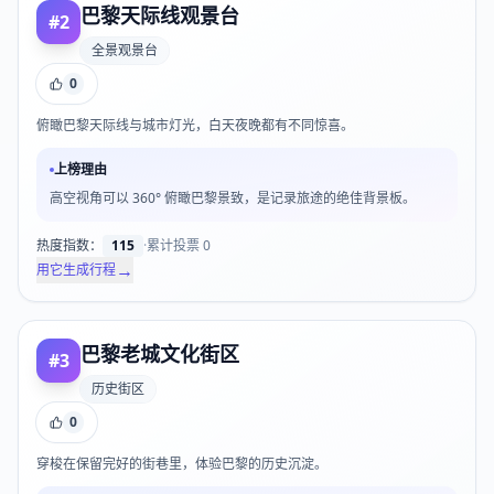
巴黎天际线观景台
#
2
全景观景台
0
俯瞰巴黎天际线与城市灯光，白天夜晚都有不同惊喜。
上榜理由
高空视角可以 360° 俯瞰巴黎景致，是记录旅途的绝佳背景板。
热度指数：
115
·
累计投票
0
→
用它生成行程
巴黎老城文化街区
#
3
历史街区
0
穿梭在保留完好的街巷里，体验巴黎的历史沉淀。