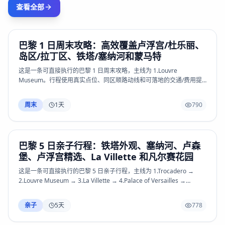
查看全部
巴黎 1 日周末攻略：高效覆盖卢浮宫/杜乐丽、
岛区/拉丁区、铁塔/塞纳河和蒙马特
这是一条可直接执行的巴黎 1 日周末攻略，主线为 1.Louvre
Museum。行程使用真实点位、同区顺路动线和可落地的交通/费用提
醒，覆盖Eiffel Tower、Trocadero、Champ de Mars、Louvre
Museum、Tuileries Garden、Palais Royal、Musee d’Orsay、Rodin
周末
1
天
790
Museum、Les Invalides、Ile de la Cite、Notre-Dame、Sainte-
Chapelle、Latin Quarter、Luxembourg Garden、Saint-Germain-
des-Pres、Rue Mouffetard、Le Marais、Centre Pompidou、
Montmartre、Sacre-Coeur、Palais Garnier、Arc de Triomphe、
巴黎 5 日亲子行程：铁塔外观、塞纳河、卢森
Seine quays、Canal Saint-Martin、Marche d’Aligre、Pere
堡、卢浮宫精选、La Villette 和凡尔赛花园
Lachaise、Versailles、La Villette 和 Paris Catacombs 等关键体验；
热门场馆、景区预约、开放时间和小交通以官方页面或现场公告为准。
这是一条可直接执行的巴黎 5 日亲子行程，主线为 1.Trocadero →
2.Louvre Museum → 3.La Villette → 4.Palace of Versailles →
5.Montmartre。行程使用真实点位、同区顺路动线和可落地的交通/费
用提醒，覆盖Eiffel Tower、Trocadero、Champ de Mars、Louvre
亲子
5
天
778
Museum、Tuileries Garden、Palais Royal、Musee d’Orsay、Rodin
Museum、Les Invalides、Ile de la Cite、Notre-Dame、Sainte-