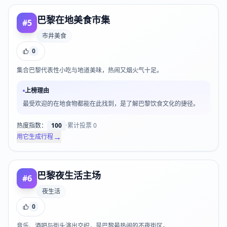
巴黎在地美食市集
#
5
市井美食
0
集合巴黎代表性小吃与地道美味，热闹又烟火气十足。
上榜理由
最受欢迎的在地食物都能在此找到，是了解巴黎饮食文化的捷径。
热度指数：
100
·
累计投票
0
→
用它生成行程
巴黎夜生活主场
#
6
夜生活
0
音乐、酒吧与街头演出交织，是巴黎最热闹的不夜街区。