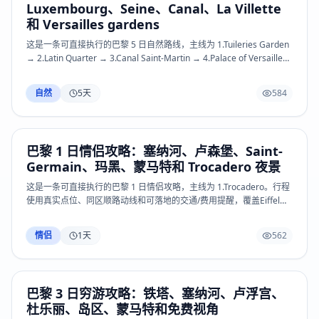
Luxembourg、Seine、Canal、La Villette
Seine quays、Canal Saint-Martin、Marche d’Aligre、Pere
Lachaise、Versailles、La Villette 和 Paris Catacombs 等关键体验；
和 Versailles gardens
热门场馆、景区预约、开放时间和小交通以官方页面或现场公告为准。
这是一条可直接执行的巴黎 5 日自然路线，主线为 1.Tuileries Garden
→ 2.Latin Quarter → 3.Canal Saint-Martin → 4.Palace of Versailles
→ 5.Montmartre。行程使用真实点位、同区顺路动线和可落地的交通/
费用提醒，覆盖Eiffel Tower、Trocadero、Champ de Mars、Louvre
自然
5
天
584
Museum、Tuileries Garden、Palais Royal、Musee d’Orsay、Rodin
Museum、Les Invalides、Ile de la Cite、Notre-Dame、Sainte-
Chapelle、Latin Quarter、Luxembourg Garden、Saint-Germain-
des-Pres、Rue Mouffetard、Le Marais、Centre Pompidou、
巴黎 1 日情侣攻略：塞纳河、卢森堡、Saint-
Montmartre、Sacre-Coeur、Palais Garnier、Arc de Triomphe、
Germain、玛黑、蒙马特和 Trocadero 夜景
Seine quays、Canal Saint-Martin、Marche d’Aligre、Pere
Lachaise、Versailles、La Villette 和 Paris Catacombs 等关键体验；
这是一条可直接执行的巴黎 1 日情侣攻略，主线为 1.Trocadero。行程
热门场馆、景区预约、开放时间和小交通以官方页面或现场公告为准。
使用真实点位、同区顺路动线和可落地的交通/费用提醒，覆盖Eiffel
Tower、Trocadero、Champ de Mars、Louvre Museum、Tuileries
Garden、Palais Royal、Musee d’Orsay、Rodin Museum、Les
情侣
1
天
562
Invalides、Ile de la Cite、Notre-Dame、Sainte-Chapelle、Latin
Quarter、Luxembourg Garden、Saint-Germain-des-Pres、Rue
Mouffetard、Le Marais、Centre Pompidou、Montmartre、Sacre-
Coeur、Palais Garnier、Arc de Triomphe、Seine quays、Canal
巴黎 3 日穷游攻略：铁塔、塞纳河、卢浮宫、
Saint-Martin、Marche d’Aligre、Pere Lachaise、Versailles、La
杜乐丽、岛区、蒙马特和免费视角
Villette 和 Paris Catacombs 等关键体验；热门场馆、景区预约、开放