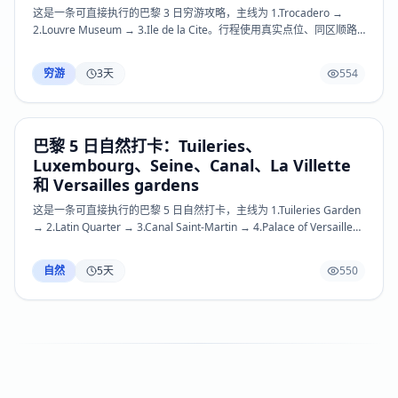
时间和小交通以官方页面或现场公告为准。
这是一条可直接执行的巴黎 3 日穷游攻略，主线为 1.Trocadero →
2.Louvre Museum → 3.Ile de la Cite。行程使用真实点位、同区顺路
动线和可落地的交通/费用提醒，覆盖Eiffel Tower、Trocadero、
Champ de Mars、Louvre Museum、Tuileries Garden、Palais
穷游
3
天
554
Royal、Musee d’Orsay、Rodin Museum、Les Invalides、Ile de la
Cite、Notre-Dame、Sainte-Chapelle、Latin Quarter、Luxembourg
Garden、Saint-Germain-des-Pres、Rue Mouffetard、Le Marais、
Centre Pompidou、Montmartre、Sacre-Coeur、Palais Garnier、
巴黎 5 日自然打卡：Tuileries、
Arc de Triomphe、Seine quays、Canal Saint-Martin、Marche
Luxembourg、Seine、Canal、La Villette
d’Aligre、Pere Lachaise、Versailles、La Villette 和 Paris
Catacombs 等关键体验；热门场馆、景区预约、开放时间和小交通以
和 Versailles gardens
官方页面或现场公告为准。
这是一条可直接执行的巴黎 5 日自然打卡，主线为 1.Tuileries Garden
→ 2.Latin Quarter → 3.Canal Saint-Martin → 4.Palace of Versailles
→ 5.Montmartre。行程使用真实点位、同区顺路动线和可落地的交通/
费用提醒，覆盖Eiffel Tower、Trocadero、Champ de Mars、Louvre
自然
5
天
550
Museum、Tuileries Garden、Palais Royal、Musee d’Orsay、Rodin
Museum、Les Invalides、Ile de la Cite、Notre-Dame、Sainte-
Chapelle、Latin Quarter、Luxembourg Garden、Saint-Germain-
des-Pres、Rue Mouffetard、Le Marais、Centre Pompidou、
Montmartre、Sacre-Coeur、Palais Garnier、Arc de Triomphe、
Seine quays、Canal Saint-Martin、Marche d’Aligre、Pere
Lachaise、Versailles、La Villette 和 Paris Catacombs 等关键体验；
热门场馆、景区预约、开放时间和小交通以官方页面或现场公告为准。