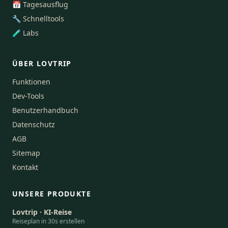
📅 Tagesausflug
🔧 Schnelltools
🧪 Labs
ÜBER LOVTRIP
Funktionen
Dev-Tools
Benutzerhandbuch
Datenschutz
AGB
Sitemap
Kontakt
UNSERE PRODUKTE
Lovtrip · KI-Reise
Reiseplan in 30s erstellen