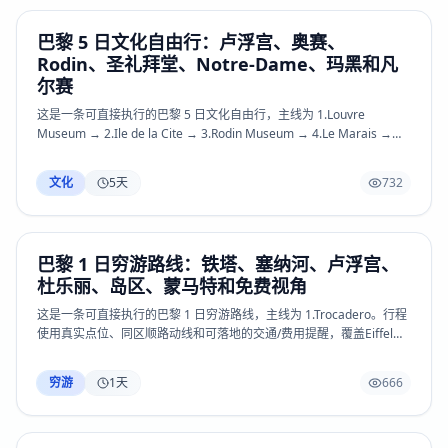
Chapelle、Latin Quarter、Luxembourg Garden、Saint-Germain-
des-Pres、Rue Mouffetard、Le Marais、Centre Pompidou、
巴黎 5 日文化自由行：卢浮宫、奥赛、
Montmartre、Sacre-Coeur、Palais Garnier、Arc de Triomphe、
Rodin、圣礼拜堂、Notre-Dame、玛黑和凡
Seine quays、Canal Saint-Martin、Marche d’Aligre、Pere
Lachaise、Versailles、La Villette 和 Paris Catacombs 等关键体验；
尔赛
热门场馆、景区预约、开放时间和小交通以官方页面或现场公告为准。
这是一条可直接执行的巴黎 5 日文化自由行，主线为 1.Louvre
Museum → 2.Ile de la Cite → 3.Rodin Museum → 4.Le Marais →
5.Palace of Versailles。行程使用真实点位、同区顺路动线和可落地的
交通/费用提醒，覆盖Eiffel Tower、Trocadero、Champ de Mars、
文化
5
天
732
Louvre Museum、Tuileries Garden、Palais Royal、Musee
d’Orsay、Rodin Museum、Les Invalides、Ile de la Cite、Notre-
Dame、Sainte-Chapelle、Latin Quarter、Luxembourg Garden、
Saint-Germain-des-Pres、Rue Mouffetard、Le Marais、Centre
巴黎 1 日穷游路线：铁塔、塞纳河、卢浮宫、
Pompidou、Montmartre、Sacre-Coeur、Palais Garnier、Arc de
杜乐丽、岛区、蒙马特和免费视角
Triomphe、Seine quays、Canal Saint-Martin、Marche d’Aligre、
Pere Lachaise、Versailles、La Villette 和 Paris Catacombs 等关键体
这是一条可直接执行的巴黎 1 日穷游路线，主线为 1.Trocadero。行程
验；热门场馆、景区预约、开放时间和小交通以官方页面或现场公告为
使用真实点位、同区顺路动线和可落地的交通/费用提醒，覆盖Eiffel
准。
Tower、Trocadero、Champ de Mars、Louvre Museum、Tuileries
Garden、Palais Royal、Musee d’Orsay、Rodin Museum、Les
穷游
1
天
666
Invalides、Ile de la Cite、Notre-Dame、Sainte-Chapelle、Latin
Quarter、Luxembourg Garden、Saint-Germain-des-Pres、Rue
Mouffetard、Le Marais、Centre Pompidou、Montmartre、Sacre-
Coeur、Palais Garnier、Arc de Triomphe、Seine quays、Canal