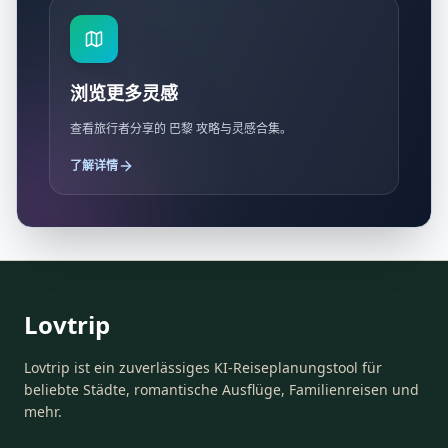
浏览更多灵感
查看旅行者分享的 巴黎 攻略与灵感合集。
了解详情
Lovtrip
Lovtrip ist ein zuverlässiges KI-Reiseplanungstool für
beliebte Städte, romantische Ausflüge, Familienreisen und
mehr.